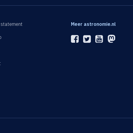
 statement
Meer astronomie.nl
p
n
t