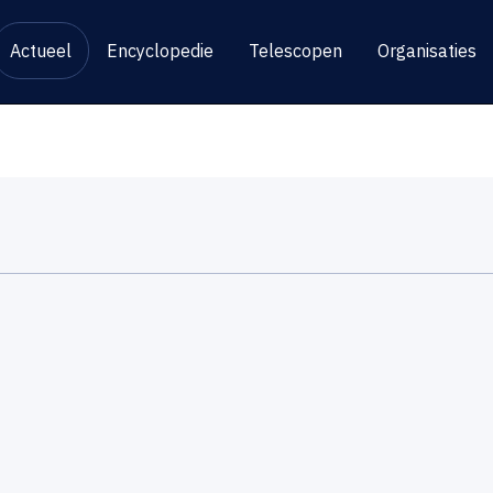
Actueel
Encyclopedie
Telescopen
Organisaties