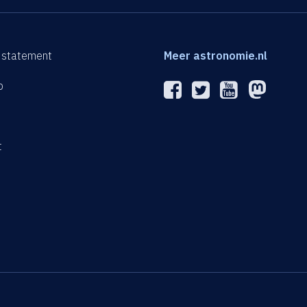
 statement
Meer astronomie.nl
p
n
t