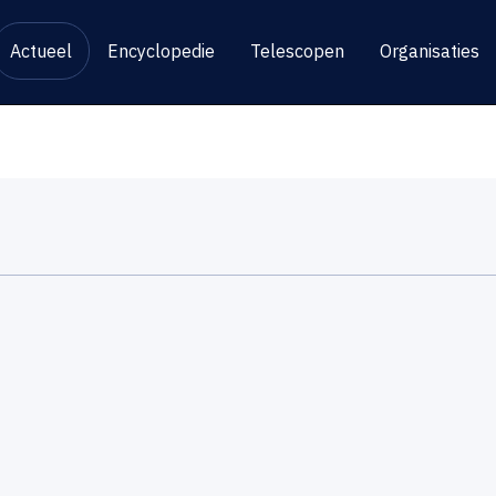
Actueel
Encyclopedie
Telescopen
Organisaties