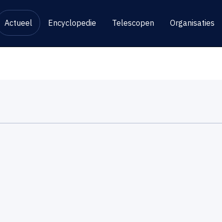
Actueel
Encyclopedie
Telescopen
Organisaties