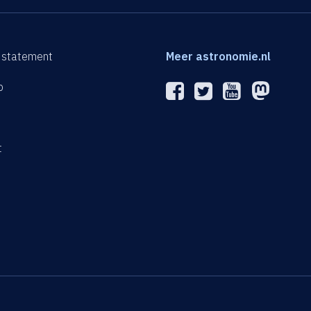
 statement
Meer astronomie.nl
p
n
t