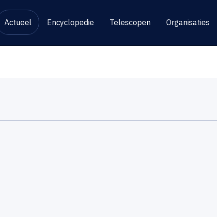
Actueel
Encyclopedie
Telescopen
Organisaties