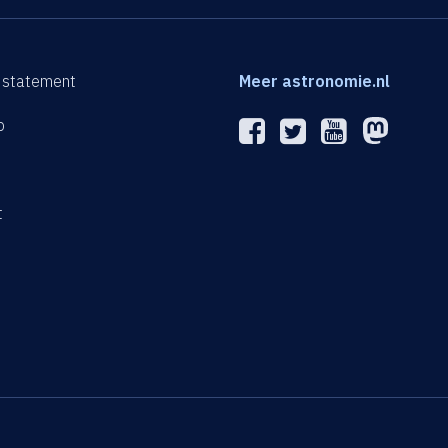
 statement
Meer astronomie.nl
p
n
t