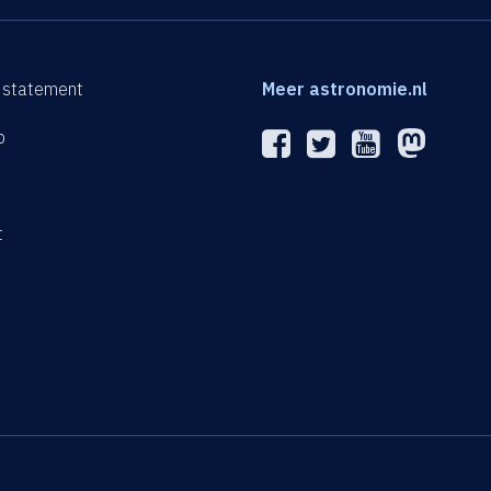
 statement
Meer astronomie.nl
p
n
t