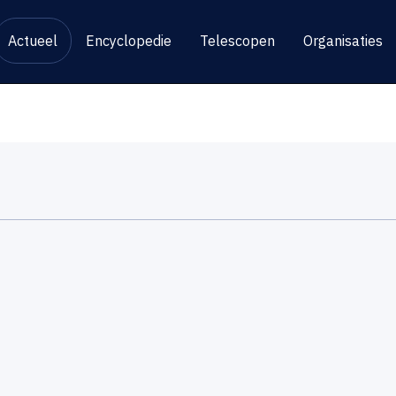
Actueel
Encyclopedie
Telescopen
Organisaties