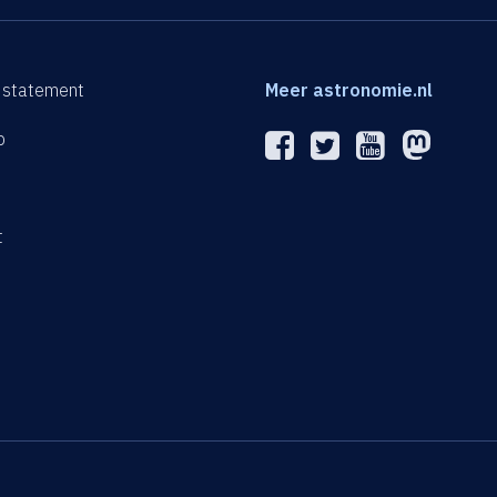
 statement
Meer astronomie.nl
p
n
t