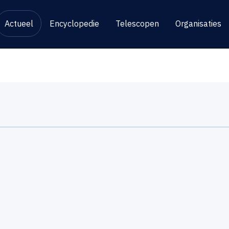
Actueel
Encyclopedie
Telescopen
Organisaties