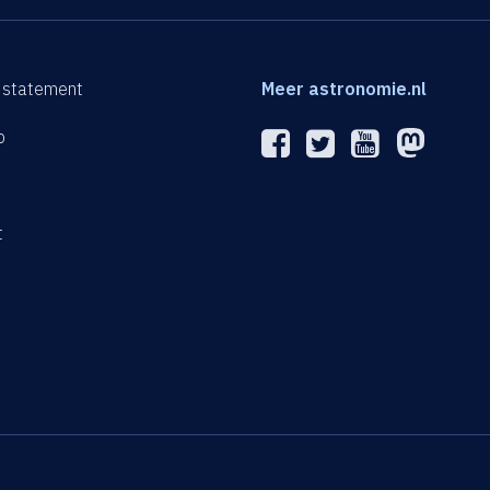
 statement
Meer astronomie.nl
p
n
t