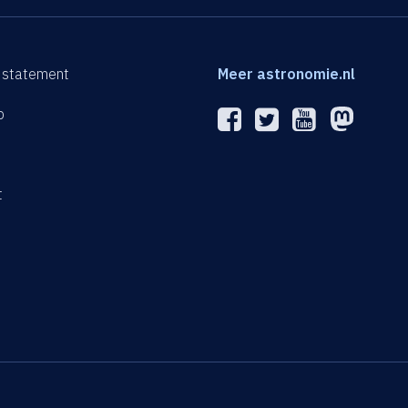
 statement
Meer astronomie.nl
p
n
t