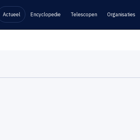
Actueel
Encyclopedie
Telescopen
Organisaties