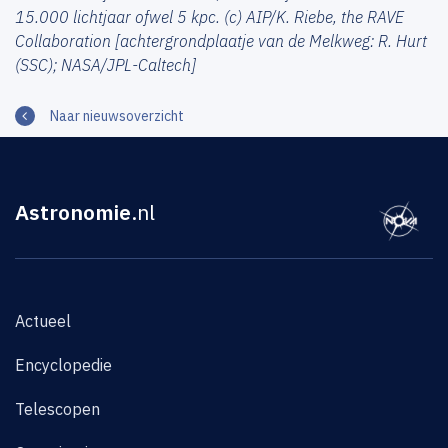
15.000 lichtjaar ofwel 5 kpc. (c) AIP/K. Riebe, the RAVE
Collaboration [achtergrondplaatje van de Melkweg: R. Hurt
(SSC); NASA/JPL-Caltech]
Naar nieuwsoverzicht
Astronomie
.nl
Actueel
Encyclopedie
Telescopen