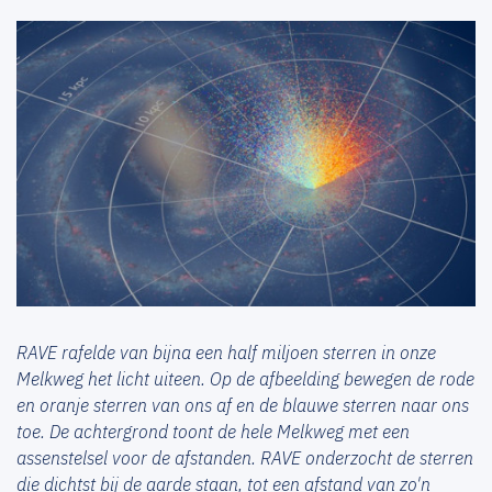
RAVE rafelde van bijna een half miljoen sterren in onze
Melkweg het licht uiteen. Op de afbeelding bewegen de rode
en oranje sterren van ons af en de blauwe sterren naar ons
toe. De achtergrond toont de hele Melkweg met een
assenstelsel voor de afstanden. RAVE onderzocht de sterren
die dichtst bij de aarde staan, tot een afstand van zo'n