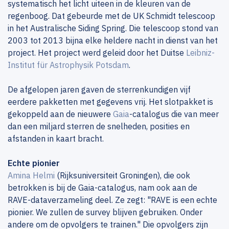
systematisch het licht uiteen in de kleuren van de
regenboog. Dat gebeurde met de UK Schmidt telescoop
in het Australische Siding Spring. Die telescoop stond van
2003 tot 2013 bijna elke heldere nacht in dienst van het
project. Het project werd geleid door het Duitse
Leibniz-
Institut für Astrophysik Potsdam
.
De afgelopen jaren gaven de sterrenkundigen vijf
eerdere pakketten met gegevens vrij. Het slotpakket is
gekoppeld aan de nieuwere
Gaia
-catalogus die van meer
dan een miljard sterren de snelheden, posities en
afstanden in kaart bracht.
Echte pionier
Amina Helmi
(Rijksuniversiteit Groningen), die ook
betrokken is bij de Gaia-catalogus, nam ook aan de
RAVE-dataverzameling deel. Ze zegt: "RAVE is een echte
pionier. We zullen de survey blijven gebruiken. Onder
andere om de opvolgers te trainen." Die opvolgers zijn