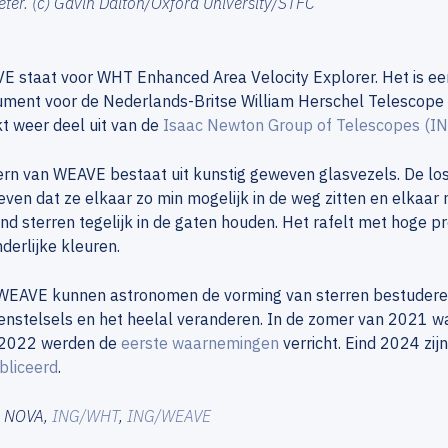
ter. (c) Gavin Dalton/Oxford University/STFC
E staat voor WHT Enhanced Area Velocity Explorer. Het is e
ument voor de Nederlands-Britse William Herschel Telescope
 weer deel uit van de
Isaac Newton Group of Telescopes (IN
rn van WEAVE bestaat uit kunstig geweven glasvezels. De los
ven dat ze elkaar zo min mogelijk in de weg zitten en elkaar n
nd sterren tegelijk in de gaten houden. Het rafelt met hoge pre
derlijke kleuren.
WEAVE kunnen astronomen de vorming van sterren bestudere
enstelsels en het heelal veranderen. In de zomer van 2021 
 2022 werden de
eerste waarnemingen
verricht. Eind 2024 zij
bliceerd
.
: NOVA,
ING/WHT
,
ING/WEAVE