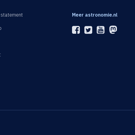
 statement
Meer astronomie.nl
p
n
t