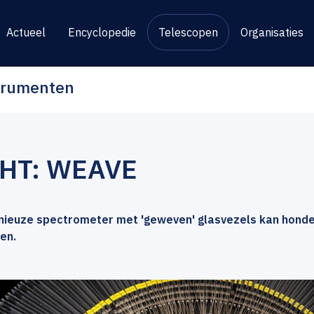
Actueel
Encyclopedie
Telescopen
Organisaties
strumenten
HT: WEAVE
nieuze spectrometer met 'geweven' glasvezels kan honder
en.