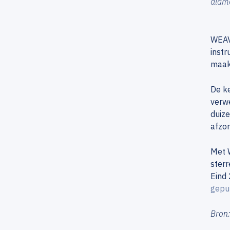
diame
WEAV
instr
maakt
De ke
verwe
duize
afzon
Met 
sterr
Eind
gepu
Bron