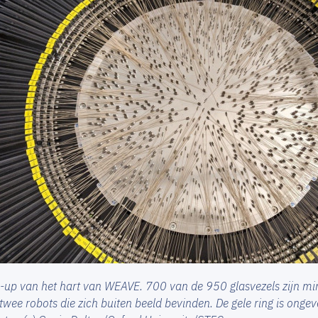
-up van het hart van WEAVE. 700 van de 950 glasvezels zijn mi
twee robots die zich buiten beeld bevinden. De gele ring is onge