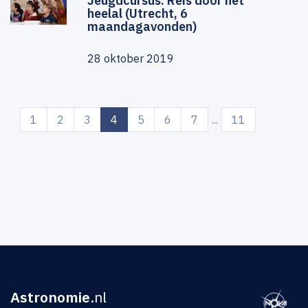
Jeugdcursus: Reis door het
heelal (Utrecht, 6
maandagavonden)
28 oktober 2019
(current)
1
2
3
4
5
6
7
...
11
Astronomie
.nl