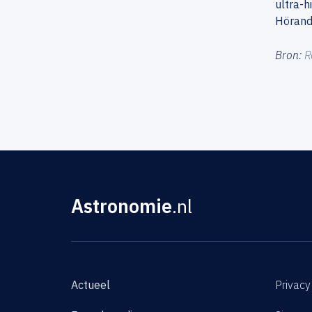
ultra-h
Hörande
Bron:
R
Astronomie
.nl
Actueel
Privacy