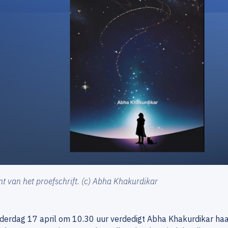
t van het proefschrift. (c) Abha Khakurdikar
erdag 17 april om 10.30 uur verdedigt Abha Khakurdikar haar 