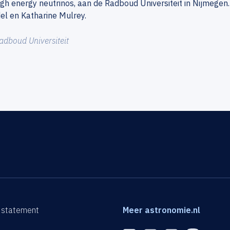
igh energy neutrinos, aan de Radboud Universiteit in Nijmegen
l en Katharine Mulrey.
adboud Universiteit
 statement
Meer astronomie.nl