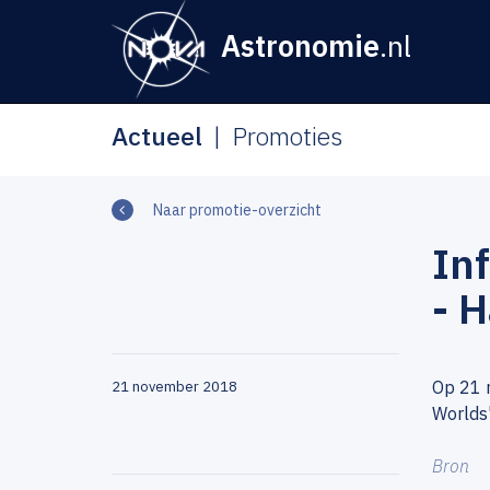
Astronomie
.nl
Actueel
Promoties
Naar promotie-overzicht
In
- H
Op 21 n
21 november 2018
Worlds'
Bron