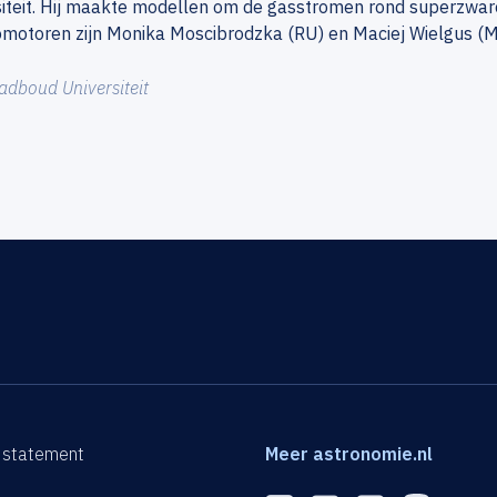
iteit. Hij maakte modellen om de gasstromen rond superzware
omotoren zijn Monika Moscibrodzka (RU) en Maciej Wielgus (MP
adboud Universiteit
 statement
Meer astronomie.nl