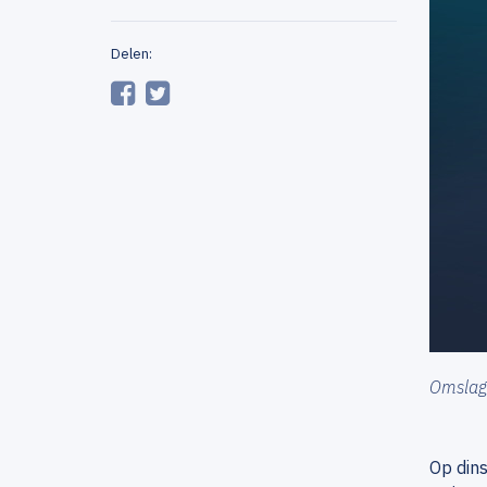
Delen:
Omslag 
Op dins