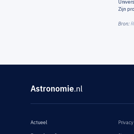
Univers
Zijn pr
Bron:
R
Astronomie
.nl
Actueel
Privacy