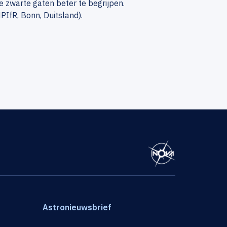
 zwarte gaten beter te begrijpen.
IfR, Bonn, Duitsland).
Astronieuwsbrief