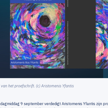
van het proefschrift. (c) Aristomenis Yfantis
dagmiddag 9 september verdedigt Aristomenis Yfantis zijn pr