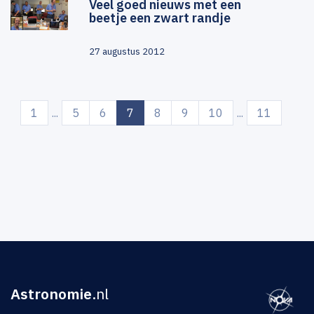
Veel goed nieuws met een
beetje een zwart randje
27 augustus 2012
(current)
1
...
5
6
7
8
9
10
...
11
Astronomie
.nl