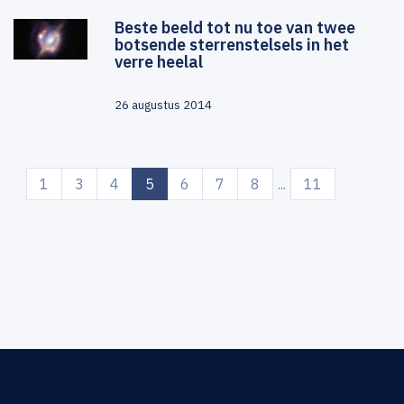
Beste beeld tot nu toe van twee
botsende sterrenstelsels in het
verre heelal
26 augustus 2014
(current)
1
3
4
5
6
7
8
...
11