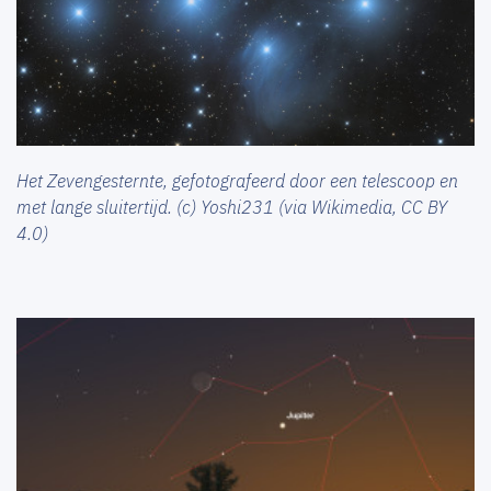
Het Zevengesternte, gefotografeerd door een telescoop en
met lange sluitertijd. (c) Yoshi231 (via Wikimedia, CC BY
4.0)