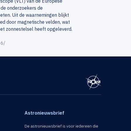
escope (VLT) van de Europese
 de onderzoekers de
ten. Uit de waarnemingen blijkt
oed door magnetische velden, wat
t zonnestelsel heeft opgeleverd.
06/
Astronieuwsbrief
De astronieuwsbrief is voor iedereen die