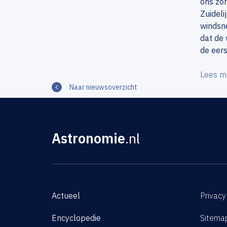
ons zon
Zuidel
windsne
dat de 
de eer
Lees m
Naar nieuwsoverzicht
Astronomie
.nl
Actueel
Privacy
Encyclopedie
Sitema