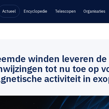
Actueel
Encyclopedie
Telescopen
Organisaties
eemde winden leveren de 
wijzingen tot nu toe op v
netische activiteit in ex