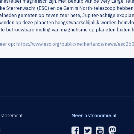
nestelsel magnetisch zijn. Met behulp van de Very Large Tel
ijke Sterrenwacht (ESO) en de Gemini North-telescoop hebben
lheden gemeten op zeven zeer hete, Jupiter-achtige exoplane
winden op deze planeten hoogstwaarschijnlijk worden beïnvl
ste betrouwbare meting van magnetisme op planeten buiten he
eer op: https://www.eso.org/public/netherlands/news/eso26
 statement
Meer astronomie.nl
p