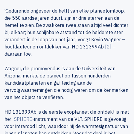
‘Gedurende ongeveer de helft van elke planeetomloop,
die 550 aardse jaren duurt, zijn er drie sterren aan de
hemel te zien. De zwakkere twee staan altijd veel dichter
bij elkaar; hun schijnbare afstand tot de helderste ster
verandert in de loop van het jaar,’ voegt Kevin Wagner –
hoofdauteur en ontdekker van HD 131399Ab
[2]
–
daaraan toe.
Wagner, die promovendus is aan de Universiteit van
Arizona, merkte de planeet op tussen honderden
kandidaatplaneten en gaf leiding aan de
vervolgwaarnemingen die nodig waren om de kenmerken
van het object te verifiëren.
HD 131399Ab is de eerste exoplaneet die ontdekt is met
het
SPHERE
-instrument van de VLT. SPHERE is gevoelig
voor infrarood licht, waardoor hij de warmtesignatuur van
jonge planeten kan ontdekken. Voor dat doel is het