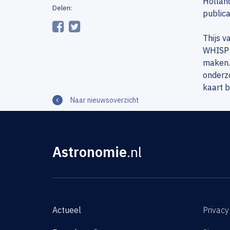
Hollan
Delen:
publica
Thijs 
WHISP 
maken. 
onderz
kaart b
Naar nieuwsoverzicht
Astronomie
.nl
Actueel
Privacy