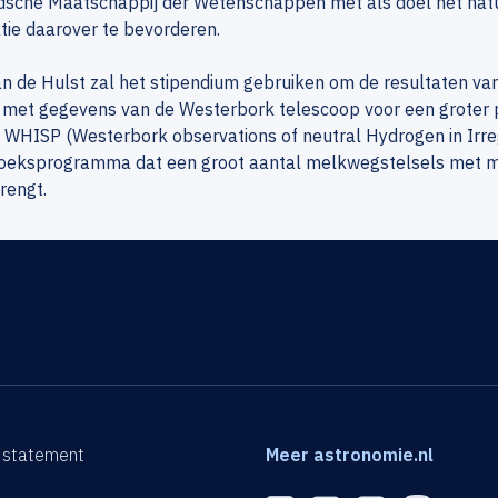
dsche Maatschappij der Wetenschappen met als doel het nat
tie daarover te bevorderen.
van de Hulst zal het stipendium gebruiken om de resultaten 
met gegevens van de Westerbork telescoop voor een groter p
WHISP (Westerbork observations of neutral Hydrogen in Irregu
oeksprogramma dat een groot aantal melkwegstelsels met me
rengt.
 statement
Meer astronomie.nl