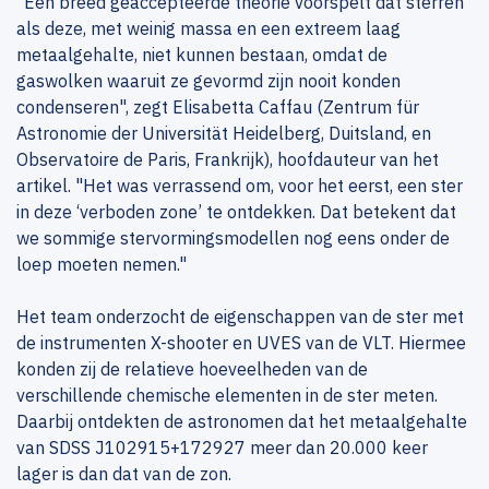
"Een breed geaccepteerde theorie voorspelt dat sterren
als deze, met weinig massa en een extreem laag
metaalgehalte, niet kunnen bestaan, omdat de
gaswolken waaruit ze gevormd zijn nooit konden
condenseren", zegt Elisabetta Caffau (Zentrum für
Astronomie der Universität Heidelberg, Duitsland, en
Observatoire de Paris, Frankrijk), hoofdauteur van het
artikel. "Het was verrassend om, voor het eerst, een ster
in deze ‘verboden zone’ te ontdekken. Dat betekent dat
we sommige stervormingsmodellen nog eens onder de
loep moeten nemen."
Het team onderzocht de eigenschappen van de ster met
de instrumenten X-shooter en UVES van de VLT. Hiermee
konden zij de relatieve hoeveelheden van de
verschillende chemische elementen in de ster meten.
Daarbij ontdekten de astronomen dat het metaalgehalte
van SDSS J102915+172927 meer dan 20.000 keer
lager is dan dat van de zon.