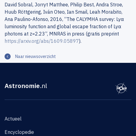
David Sobral, Jorryt Matthee, Philip Best, Andra Stroe,
Huub Röttgering, Iván Oteo, Ian Smail, Leah Morabito,
Ana Paulino-Afonso, 2016, “The CALYMHA survey: Lyα
luminosity function and global escape fraction of Lyα
photons at z=2.23”, MNRAS in press (gratis preprint
https://arxiv.org/abs/1609.05897
).
Naar nieuwsoverzicht
Astronomie
.nl
Actueel
Encyclopedie