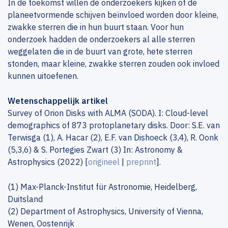
In de toekomst willen de onderzoekers kijken of de
planeetvormende schijven beïnvloed worden door kleine,
zwakke sterren die in hun buurt staan. Voor hun
onderzoek hadden de onderzoekers al alle sterren
weggelaten die in de buurt van grote, hete sterren
stonden, maar kleine, zwakke sterren zouden ook invloed
kunnen uitoefenen.
Wetenschappelijk artikel
Survey of Orion Disks with ALMA (SODA). I: Cloud-level
demographics of 873 protoplanetary disks. Door: S.E. van
Terwisga (1), A. Hacar (2), E.F. van Dishoeck (3,4), R. Oonk
(5,3,6) & S. Portegies Zwart (3) In: Astronomy &
Astrophysics (2022) [
origineel
|
preprint
].
(1) Max-Planck-Institut für Astronomie, Heidelberg,
Duitsland
(2) Department of Astrophysics, University of Vienna,
Wenen, Oostenrijk