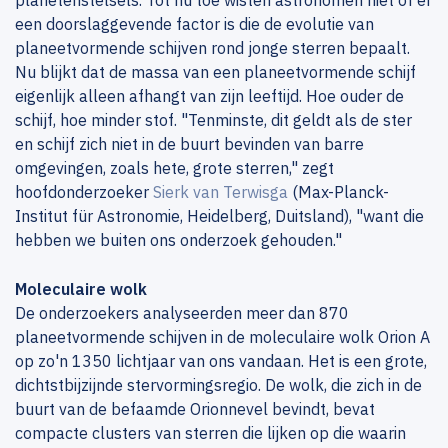
planetenstelsels. Tot nu toe wisten astronomen niet of er
een doorslaggevende factor is die de evolutie van
planeetvormende schijven rond jonge sterren bepaalt.
Nu blijkt dat de massa van een planeetvormende schijf
eigenlijk alleen afhangt van zijn leeftijd. Hoe ouder de
schijf, hoe minder stof. "Tenminste, dit geldt als de ster
en schijf zich niet in de buurt bevinden van barre
omgevingen, zoals hete, grote sterren," zegt
hoofdonderzoeker
Sierk van Terwisga
(Max-Planck-
Institut für Astronomie, Heidelberg, Duitsland), "want die
hebben we buiten ons onderzoek gehouden."
Moleculaire wolk
De onderzoekers analyseerden meer dan 870
planeetvormende schijven in de moleculaire wolk Orion A
op zo'n 1350 lichtjaar van ons vandaan. Het is een grote,
dichtstbijzijnde stervormingsregio. De wolk, die zich in de
buurt van de befaamde Orionnevel bevindt, bevat
compacte clusters van sterren die lijken op die waarin