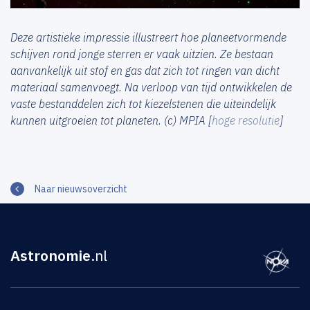
Deze artistieke impressie illustreert hoe planeetvormende
schijven rond jonge sterren er vaak uitzien. Ze bestaan
aanvankelijk uit stof en gas dat zich tot ringen van dicht
materiaal samenvoegt. Na verloop van tijd ontwikkelen de
vaste bestanddelen zich tot kiezelstenen die uiteindelijk
kunnen uitgroeien tot planeten. (c) MPIA [
hoge resolutie
]
Naar nieuwsoverzicht
Astronomie
.nl