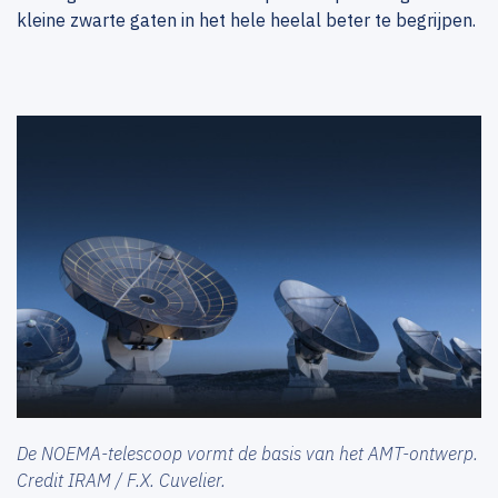
kleine zwarte gaten in het hele heelal beter te begrijpen.
De NOEMA-telescoop vormt de basis van het AMT-ontwerp.
Credit IRAM / F.X. Cuvelier.