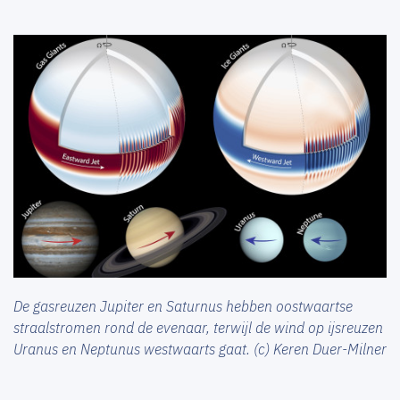
De gasreuzen Jupiter en Saturnus hebben oostwaartse
straalstromen rond de evenaar, terwijl de wind op ijsreuzen
Uranus en Neptunus westwaarts gaat. (c) Keren Duer-Milner