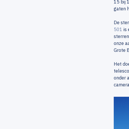
15 bij 
gaten 
De ste
501
is 
sterren
onze a
Grote B
Het doe
telesco
onder a
camera