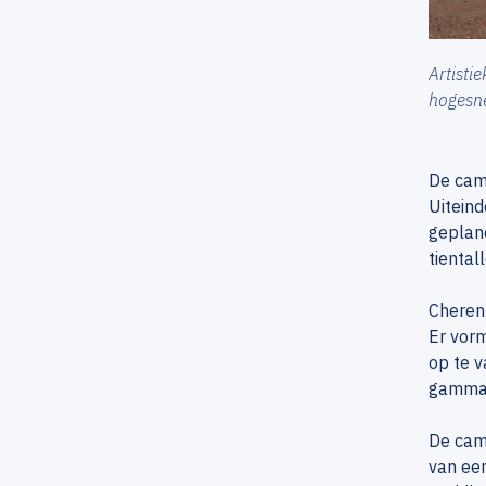
Artisti
hogesne
De cam
Uitein
geplan
tiental
Cherenk
Er vorm
op te 
gammast
De came
van een