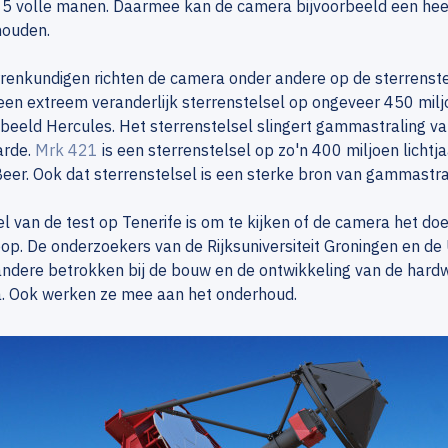
15 volle manen. Daarmee kan de camera bijvoorbeeld een heel 
houden.
rrenkundigen richten de camera onder andere op de sterrenst
een extreem veranderlijk sterrenstelsel op ongeveer 450 miljo
beeld Hercules. Het sterrenstelsel slingert gammastraling van
arde.
Mrk 421
is een sterrenstelsel op zo'n 400 miljoen lichtj
eer. Ook dat sterrenstelsel is een sterke bron van gammastra
l van de test op Tenerife is om te kijken of de camera het doet
op. De onderzoekers van de Rijksuniversiteit Groningen en de 
ndere betrokken bij de bouw en de ontwikkeling van de hard
. Ook werken ze mee aan het onderhoud.