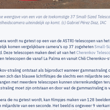
eke weergave van een van de toekomstige 37 Small-Sized Telesc
lheidscamera uiteindelijk op komt. (c) Gabriel Pérez Diaz, IAC
era wordt nu getest op een van de ASTRI-telescopen van het 
delijk komen vergelijkbare camera's op 37 zogeheten
Small-Si
d. Deze telescopen maken deel uit van het
Cherenkov Telesco
len telescopen die vanaf La Palma en vanuit Chili Cherenkov-
ov-straling ontstaat als bijproduct wanneer gammastraling 
en zich dan blauwe lichtflitsjes die slechts een miljardste sec
vangen met meerdere telescopen kunnen sterrenkundigen ter
raling moet zijn ontstaan en door wat de gammastraling is v
ra die nu getest wordt, kan filmpjes maken van 128 beelden a
 miljardste van een seconde. Het beeld is ongeveer 9 vierkant