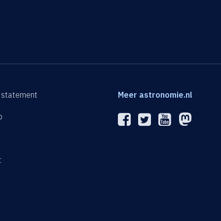
 statement
Meer astronomie.nl
p
n
t