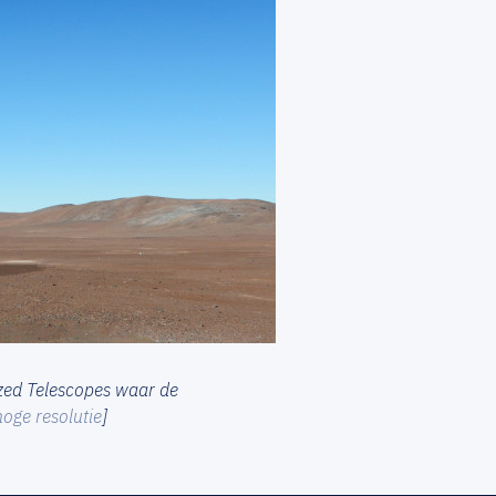
zed Telescopes waar de
hoge resolutie
]