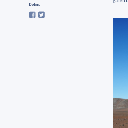
gaten e
Delen: