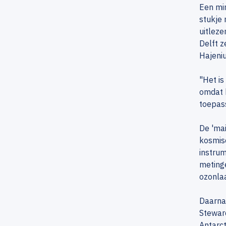
Een min
stukje 
uitlez
Delft z
Hajeniu
"Het is
omdat 
toepass
De 'mai
kosmis
instrum
metinge
ozonla
Daarnaa
Steward
Antarct