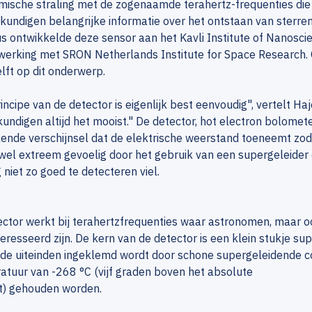
ische straling met de zogenaamde terahertz-frequenties die 
kundigen belangrijke informatie over het ontstaan van sterren
s ontwikkelde deze sensor aan het Kavli Institute of Nanoscie
erking met SRON Netherlands Institute for Space Research. O
Delft op dit onderwerp.
incipe van de detector is eigenlijk best eenvoudig", vertelt Haj
undigen altijd het mooist." De detector, hot electron bolome
nde verschijnsel dat de elektrische weerstand toeneemt zodr
wel extreem gevoelig door het gebruik van een supergeleider e
 niet zo goed te detecteren viel.
ector werkt bij terahertzfrequenties waar astronomen, maar
teresseerd zijn. De kern van de detector is een klein stukje su
ide uiteinden ingeklemd wordt door schone supergeleidende c
tuur van -268 °C (vijf graden boven het absolute
t) gehouden worden.