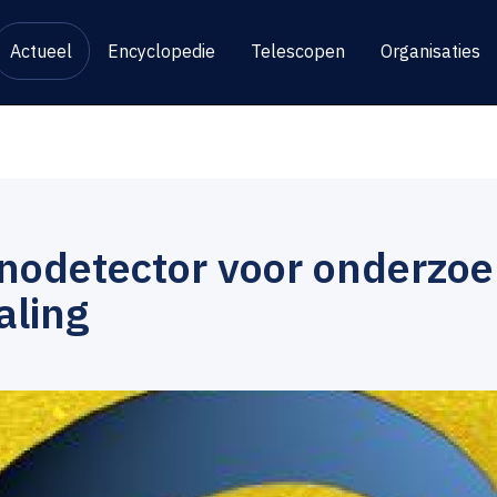
Actueel
Encyclopedie
Telescopen
Organisaties
nodetector voor onderzo
aling