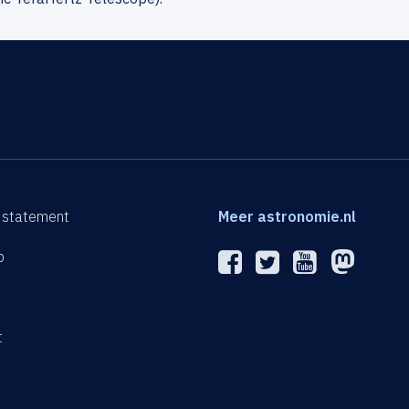
 statement
Meer astronomie.nl
p
n
t