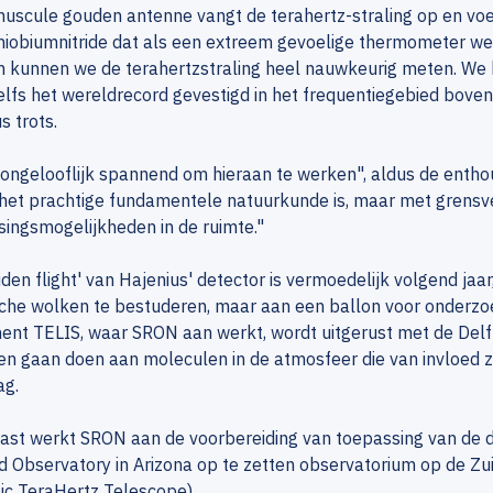
uscule gouden antenne vangt de terahertz-straling op en voe
niobiumnitride dat als een extreem gevoelige thermometer w
en kunnen we de terahertzstraling heel nauwkeurig meten. We
elfs het wereldrecord gevestigd in het frequentiegebied boven 
s trots.
 ongelooflijk spannend om hieraan te werken", aldus de enth
het prachtige fundamentele natuurkunde is, maar met grens
ingsmogelijkheden in de ruimte."
den flight' van Hajenius' detector is vermoedelijk volgend jaar,
che wolken te bestuderen, maar aan een ballon voor onderzo
ent TELIS, waar SRON aan werkt, wordt uitgerust met de Delft
n gaan doen aan moleculen in de atmosfeer die van invloed zi
ag.
st werkt SRON aan de voorbereiding van toepassing van de d
 Observatory in Arizona op te zetten observatorium op de Zu
ic TeraHertz Telescope).