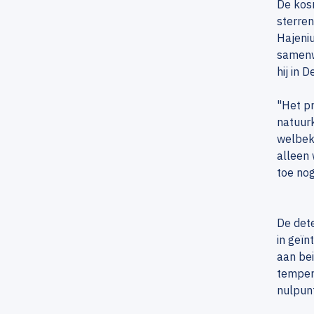
De kosm
sterren
Hajeniu
samenw
hij in 
"Het pr
natuurk
welbeke
alleen 
toe nog
De det
in geïn
aan be
tempera
nulpun