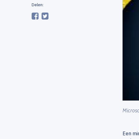
Delen:
Microsc
Een min