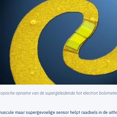
opische opname van de supergeleidende hot electron bolomete
uscule maar supergevoelige sensor helpt raadsels in de uitho