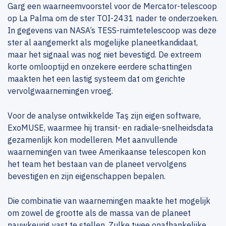
Garg een waarneemvoorstel voor de Mercator-telescoop
op La Palma om de ster TOI-2431 nader te onderzoeken.
In gegevens van NASA’s TESS-ruimtetelescoop was deze
ster al aangemerkt als mogelijke planeetkandidaat,
maar het signaal was nog niet bevestigd. De extreem
korte omlooptijd en onzekere eerdere schattingen
maakten het een lastig systeem dat om gerichte
vervolgwaarnemingen vroeg.
Voor de analyse ontwikkelde Taş zijn eigen software,
ExoMUSE, waarmee hij transit- en radiale-snelheidsdata
gezamenlijk kon modelleren. Met aanvullende
waarnemingen van twee Amerikaanse telescopen kon
het team het bestaan van de planeet vervolgens
bevestigen en zijn eigenschappen bepalen.
Die combinatie van waarnemingen maakte het mogelijk
om zowel de grootte als de massa van de planeet
nauwkeurig vast te stellen. Zulke twee onafhankelijke