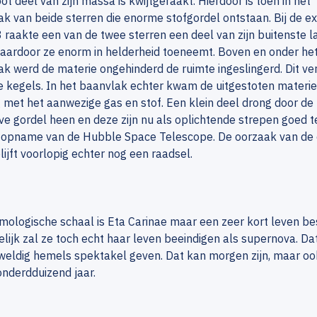
ot deel van zijn massa is kwijtgeraakt. Hierdoor is toen in het
k van beide sterren die enorme stofgordel ontstaan. Bij de ex
 raakte een van de twee sterren een deel van zijn buitenste l
waardoor ze enorm in helderheid toeneemt. Boven en onder he
k werd de materie ongehinderd de ruimte ingeslingerd. Dit ve
 kegels. In het baanvlak echter kwam de uitgestoten materie
 met het aanwezige gas en stof. Een klein deel drong door de
e gordel heen en deze zijn nu als oplichtende strepen goed t
 opname van de Hubble Space Telescope. De oorzaak van de e
ijft voorlopig echter nog een raadsel.
ologische schaal is Eta Carinae maar een zeer kort leven be
elijk zal ze toch echt haar leven beeindigen als supernova. Dat
weldig hemels spektakel geven. Dat kan morgen zijn, maar oo
nderdduizend jaar.