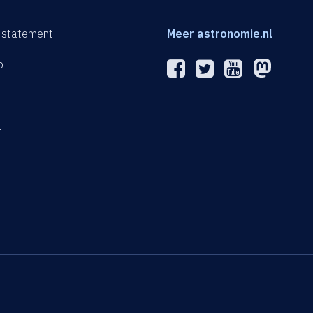
 statement
Meer astronomie.nl
p
n
t