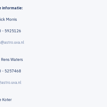
 informatie:
rick Morris
20 - 5925126
s@astro.uva.nl
r Rens Waters
20 - 5257468
astro.uva.nl
de Koter