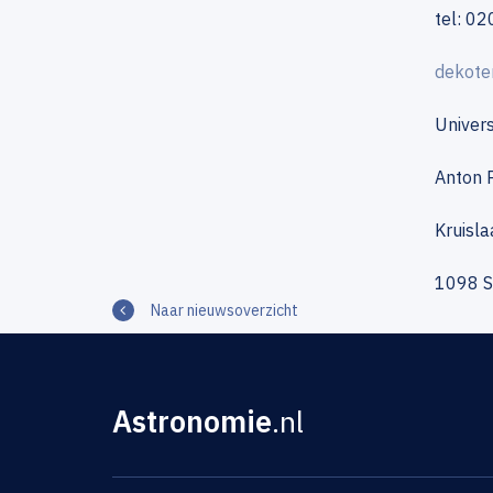
tel: 0
dekote
Univer
Anton 
Kruisl
1098 S
Naar nieuwsoverzicht
Astronomie
.nl