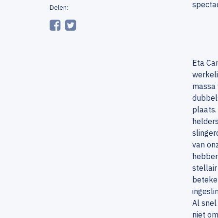
spectac
Delen:
Eta Car
werkeli
massa 
dubbel
plaats.
helders
slinge
van on
hebben 
stellai
beteken
ingesli
Al snel
niet om