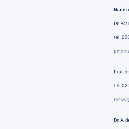
Nadere
Dr. Pat
tel: 0
pmorri
Prof. d
tel: 0
rensw@
Dr. A. 