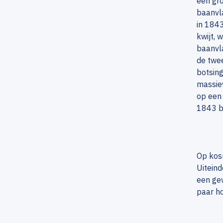
een gro
baanvla
in 1843
kwijt, 
baanvla
de twee
botsing
massiev
op een
1843 bl
Op kosm
Uiteind
een ge
paar ho