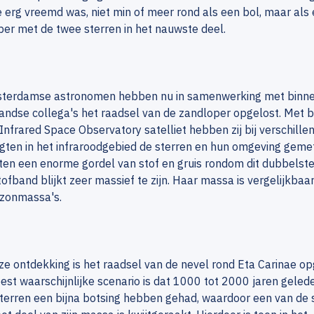
 erg vreemd was, niet min of meer rond als een bol, maar als
er met de twee sterren in het nauwste deel.
terdamse astronomen hebben nu in samenwerking met binne
andse collega's het raadsel van de zandloper opgelost. Met 
Infrared Space Observatory satelliet hebben zij bij verschille
gten in het infraroodgebied de sterren en hun omgeving gemet
en een enorme gordel van stof en gruis rondom dit dubbelst
ofband blijkt zeer massief te zijn. Haar massa is vergelijkbaa
n zonmassa's.
e ontdekking is het raadsel van de nevel rond Eta Carinae op
st waarschijnlijke scenario is dat 1000 tot 2000 jaren geled
terren een bijna botsing hebben gehad, waardoor een van de 