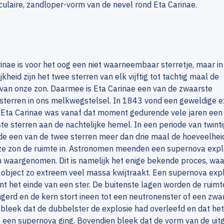
ulaire, zandloper-vorm van de nevel rond Eta Carinae.
inae is voor het oog een niet waarneembaar sterretje, maar in
jkheid zijn het twee sterren van elk vijftig tot tachtig maal de
van onze zon. Daarmee is Eta Carinae een van de zwaarste
sterren in ons melkwegstelsel. In 1843 vond een geweldige e
 Eta Carinae was vanaf dat moment gedurende vele jaren een
te sterren aan de nachtelijke hemel. In een periode van twinti
rde een van de twee sterren meer dan drie maal de hoeveelhe
ze zon de ruimte in. Astronomen meenden een supernova expl
waargenomen. Dit is namelijk het enige bekende proces, waa
r object zo extreem veel massa kwijtraakt. Een supernova exp
t het einde van een ster. De buitenste lagen worden de ruimt
ngerd en de kern stort ineen tot een neutronenster of een zwar
 bleek dat de dubbelster de explosie had overleefd en dat het
 een supernova ging. Bovendien bleek dat de vorm van de uit