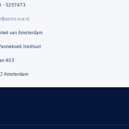
20 - 5257473
r@astro.uva.nl
siteit van Amsterdam
Pannekoek Instituut
aan 403
J Amsterdam