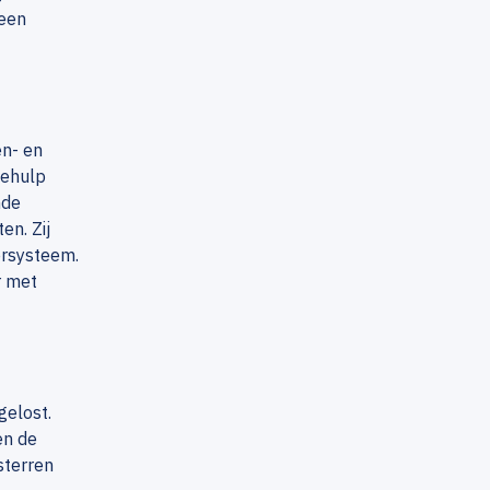
 een
n- en
behulp
nde
en. Zij
ersysteem.
r met
gelost.
en de
sterren