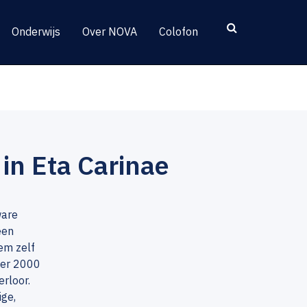
Onderwijs
Over NOVA
Colofon
in Eta Carinae
ware
een
em zelf
eer 2000
rloor.
ige,