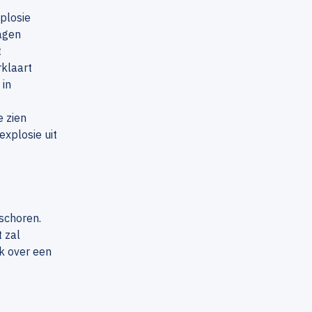
plosie
agen
t
rklaart
 in
e zien
xplosie uit
schoren.
 zal
k over een