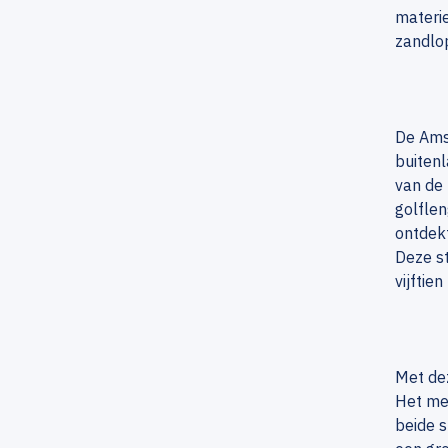
materie
zandlop
De Ams
buitenl
van de 
golflen
ontdekt
Deze st
vijftie
Met dez
Het mee
beide s