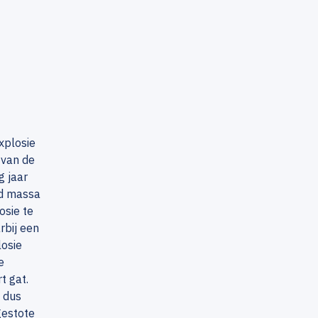
xplosie
 van de
g jaar
id massa
osie te
rbij een
losie
e
t gat.
 dus
gestote