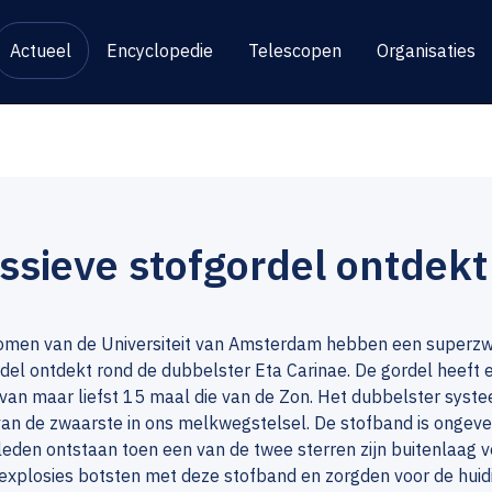
Actueel
Encyclopedie
Telescopen
Organisaties
sieve stofgordel ontdekt 
omen van de Universiteit van Amsterdam hebben een superz
del ontdekt rond de dubbelster Eta Carinae. De gordel heeft 
an maar liefst 15 maal die van de Zon. Het dubbelster syste
van de zwaarste in ons melkwegstelsel. De stofband is ongev
leden ontstaan toen een van de twee sterren zijn buitenlaag ve
explosies botsten met deze stofband en zorgden voor de huid