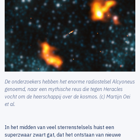
De onderzoekers hebben het enorme radiostelsel Alcyoneus
genoemd, naar een mythische reus die tegen Heracles
vocht om de heerschappij over de kosmos. (c) Martijn Oei
et al.
In het midden van veel sterrenstelsels huist een
superzwaar zwart gat, dat het ontstaan van nieuwe