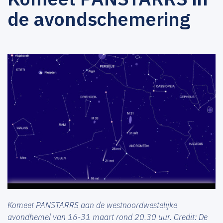
de avondschemering
Komeet PANSTARRS aan de westnoordwestelijke
avondhemel van 16-31 maart rond 20.30 uur. Credit: De