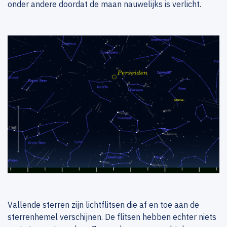
onder andere doordat de maan nauwelijks is verlicht.
Vallende sterren zijn lichtflitsen die af en toe aan de
sterrenhemel verschijnen. De flitsen hebben echter niets