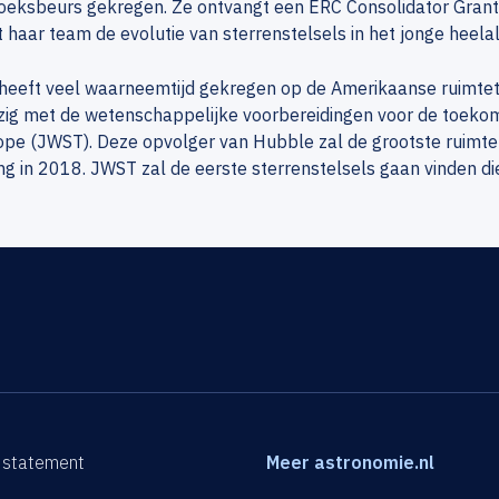
oeksbeurs gekregen. Ze ontvangt een ERC Consolidator Grant 
haar team de evolutie van sterrenstelsels in het jonge heelal
heeft veel waarneemtijd gekregen op de Amerikaanse ruimtet
zig met de wetenschappelijke voorbereidingen voor de toek
pe (JWST). Deze opvolger van Hubble zal de grootste ruimtetel
ng in 2018. JWST zal de eerste sterrenstelsels gaan vinden di
 statement
Meer astronomie.nl