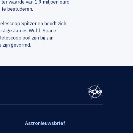
ter waarde van 1,9 miljoen euro
 te bestuderen.
elescoop Spitzer en houdt zich
omstige James Webb Space
escoop ooit zijn bij zijn
e zijn gevormd.
Astronieuwsbrief