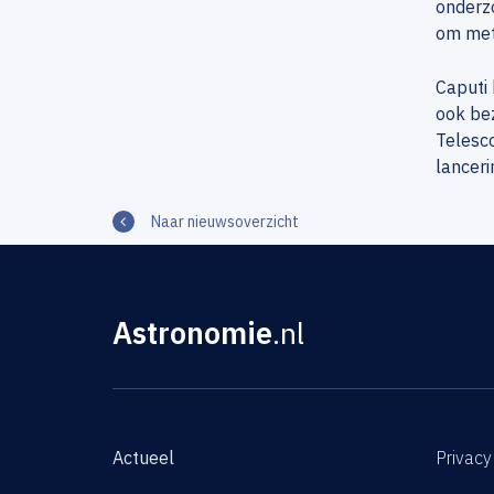
onderz
om met 
Caputi 
ook be
Telesco
lanceri
Naar nieuwsoverzicht
Astronomie
.nl
Actueel
Privacy