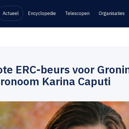
Actueel
Encyclopedie
Telescopen
Organisaties
ote ERC-beurs voor Groni
tronoom Karina Caputi