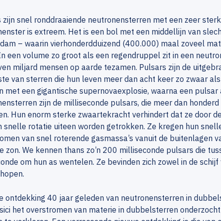
 zijn snel ronddraaiende neutronensterren met een zeer ster
enster is extreem. Het is een bol met een middellijn van slech
dam – waarin vierhonderdduizend (400.000) maal zoveel mate
In een volume zo groot als een regendruppel zit in een neutr
ven miljard mensen op aarde tezamen. Pulsars zijn de uitgebra
te van sterren die hun leven meer dan acht keer zo zwaar als
n met een gigantische supernovaexplosie, waarna een pulsar a
ensterren zijn de milliseconde pulsars, die meer dan honder
n. Hun enorm sterke zwaartekracht verhindert dat ze door de
 snelle rotatie uiteen worden getrokken. Ze kregen hun snell
romen van snel roterende gasmassa’s vanuit de buitenlagen 
e zon. We kennen thans zo’n 200 milliseconde pulsars die t
onde om hun as wentelen. Ze bevinden zich zowel in de schijf
nhopen.
e ontdekking 40 jaar geleden van neutronensterren in dubbel
sici het overstromen van materie in dubbelsterren onderzoch