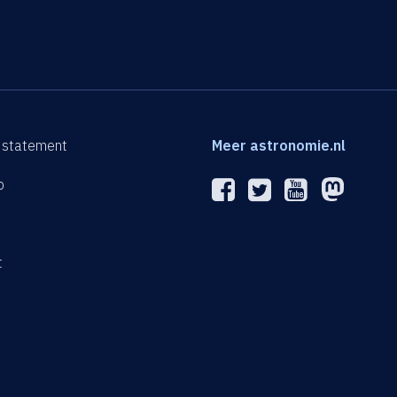
 statement
Meer astronomie.nl
p
n
t