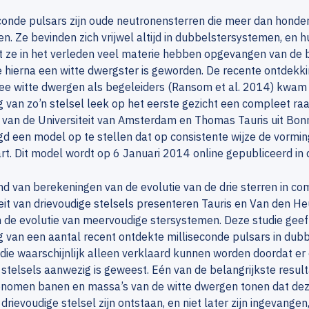
conde pulsars zijn oude neutronensterren die meer dan hond
n. Ze bevinden zich vrijwel altijd in dubbelstersystemen, en h
t ze in het verleden veel materie hebben opgevangen van de 
ie hierna een witte dwergster is geworden. De recente ontdekk
e witte dwergen als begeleiders (Ransom et al. 2014) kwam a
 van zo’n stelsel leek op het eerste gezicht een compleet raa
van de Universiteit van Amsterdam en Thomas Tauris uit Bonn 
d een model op te stellen dat op consistente wijze de vorming
rt. Dit model wordt op 6 Januari 2014 online gepubliceerd in 
d van berekeningen van de evolutie van de drie sterren in co
teit van drievoudige stelsels presenteren Tauris en Van den H
n de evolutie van meervoudige stersystemen. Deze studie geeft
 van een aantal recent ontdekte milliseconde pulsars in du
die waarschijnlijk alleen verklaard kunnen worden doordat er
 stelsels aanwezig is geweest. Eén van de belangrijkste result
nomen banen en massa’s van de witte dwergen tonen dat deze 
 drievoudige stelsel zijn ontstaan, en niet later zijn ingevange