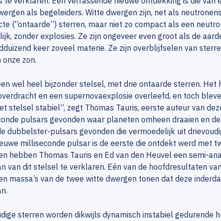
s te verklaren. Een verrassende nieuwe ontdekking is die van
wergen als begeleiders. Witte dwergen zijn, net als neutronen
e (“ontaarde”) sterren, maar niet zo compact als een neutro
lijk, zonder explosies. Ze zijn ongeveer even groot als de aar
duizend keer zoveel materie. Ze zijn overblijfselen van sterr
an onze zon.
 een wel heel bijzonder stelsel, met drie ontaarde sterren. Het 
erdracht en een supernovaexplosie overleefd, en toch bleven 
et stelsel stabiel”, zegt Thomas Tauris, eerste auteur van deze 
conde pulsars gevonden waar planeten omheen draaien en de l
 dubbelster-pulsars gevonden die vermoedelijk uit drievoudi
euwe milliseconde pulsar is de eerste die ontdekt werd met tw
n hebben Thomas Tauris en Ed van den Heuvel een semi-anal
n van dit stelsel te verklaren. Eén van de hoofdresultaten v
n massa’s van de twee witte dwergen tonen dat deze inderdaad 
n.
dige sterren worden dikwijls dynamisch instabiel gedurende h