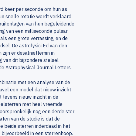
erd keer per seconde om hun as
un snelle rotatie wordt verklaard
buitenlagen van hun begeleidende
ing van een milliseconde pulsar
ls een grote verrassing, en de
dsel. De astrofysici Ed van den
zijn er desalniettemin in
 van dit bijzondere stelsel
de Astrophysical Journal Letters.
mbinatie met een analyse van de
euvel een model dat nieuw inzicht
 tevens nieuw inzicht in de
bbelsterren met heel vreemde
 oorspronkelijk nog een derde ster
aten van de studie is dat de
beide sterren inderdaad in het
n, bijvoorbeeld in een sterrenhoop.