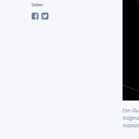
Delen:
Een ill
Volgens
massaov