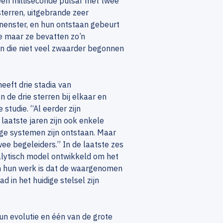
 een milliseconde pulsar met twee
sterren, uitgebrande zeer
nenster, en hun ontstaan gebeurt
de maar ze bevatten zo’n
en die niet veel zwaarder begonnen
heeft drie stadia van
de drie sterren bij elkaar en
studie. “Al eerder zijn
aatste jaren zijn ook enkele
ge systemen zijn ontstaan. Maar
ee begeleiders.” In de laatste zes
ytisch model ontwikkeld om het
an hun werk is dat de waargenomen
in het huidige stelsel zijn
un evolutie en één van de grote