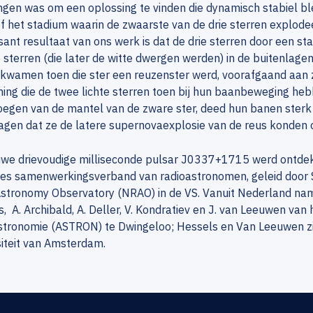
ngen was om een oplossing te vinden die dynamisch stabiel ble
ef het stadium waarin de zwaarste van de drie sterren explod
sant resultaat van ons werk is dat de drie sterren door een s
e sterren (die later de witte dwergen werden) in de buitenlage
kwamen toen die ster een reuzenster werd, voorafgaand aan z
ng die de twee lichte sterren toen bij hun baanbeweging heb
egen van de mantel van de zware ster, deed hun banen sterk 
agen dat ze de latere supernovaexplosie van de reus konden 
uwe drievoudige milliseconde pulsar J0337+1715 werd ontdek
es samenwerkingsverband van radioastronomen, geleid door 
Astronomy Observatory (NRAO) in de VS. Vanuit Nederland nam
, A. Archibald, A. Deller, V. Kondratiev en J. van Leeuwen van
stronomie (ASTRON) te Dwingeloo; Hessels en Van Leeuwen zi
iteit van Amsterdam.