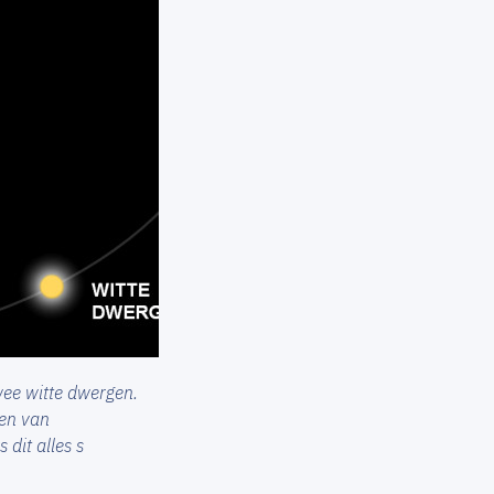
twee witte dwergen.
sen van
dit alles s