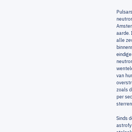
Pulsars
neutron
Amster
aarde. 
alle ze
binnens
eindige
neutron
wentele
van hun
overst
zoals d
per sec
sterre
Sinds d
astrofy