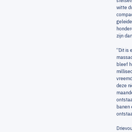
stelsel
witte d
compact
geleide
honderd
zijn d
“Dit is
massaov
bleef h
millise
vreemde
deze ni
maande
ontstaa
banen e
ontstaa
Drievou