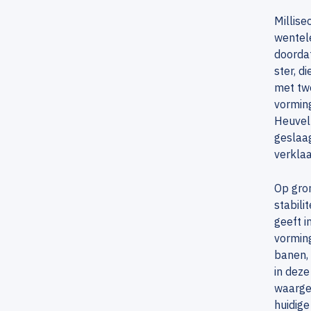
Millise
wentele
doorda
ster, d
met twe
vorming
Heuvel 
geslaag
verklaa
Op gron
stabili
geeft i
vorming
banen, 
in deze
waarge
huidige