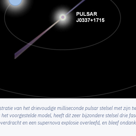
ustratie van het drievoudige milliseconde pulsar stelsel met zijn 
 het voorgestelde model, heeft dit zeer bijzondere stelsel drie fa
erdracht en een supernova explosie overleefd, en bleef ondanks 