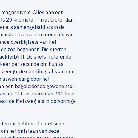
k magneetveld. Alles aan een
ts 20 kilometer – niet groter dan
rie is samengebald als in de
onenster evenveel materie als van
nde overblijfsels van het
 de zon begonnen. Die sterren
chterblijft. De snelst roterende
d keer per seconde om hun as
 zeer grote centrifugaal krachten
e aswenteling door het
van een begeleidende gewone ster
ussen de 100 en meer dan 700 keer
 van de Melkweg als in bolvormige
sterren, hebben theoretische
t om het ontstaan van deze