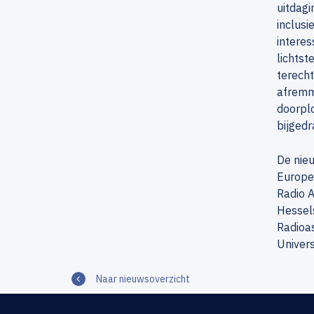
uitdagi
inclusi
interes
lichtst
terecht
afremmi
doorplo
bijgedr
De nie
Europe
Radio 
Hessels
Radioa
Univers
Naar nieuwsoverzicht