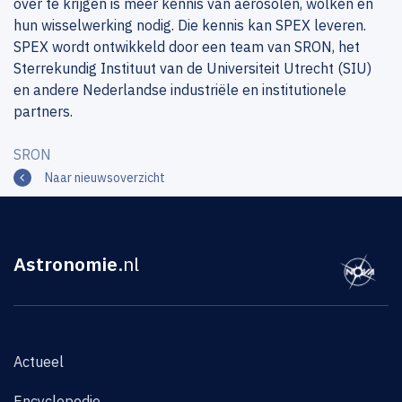
over te krijgen is meer kennis van aërosolen, wolken en
hun wisselwerking nodig. Die kennis kan SPEX leveren.
SPEX wordt ontwikkeld door een team van SRON, het
Sterrekundig Instituut van de Universiteit Utrecht (SIU)
en andere Nederlandse industriële en institutionele
partners.
SRON
Naar nieuwsoverzicht
Astronomie
.nl
Actueel
Encyclopedie