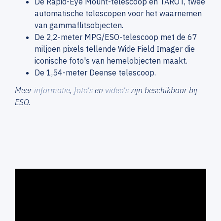
De Rapid-Eye Mount-telescoop en TAROT, twee
automatische telescopen voor het waarnemen
van gammaflitsobjecten.
De 2,2-meter MPG/ESO-telescoop met de 67
miljoen pixels tellende Wide Field Imager die
iconische foto's van hemelobjecten maakt.
De 1,54-meter Deense telescoop.
Meer
informatie
,
foto's
en
video's
zijn beschikbaar bij
ESO.