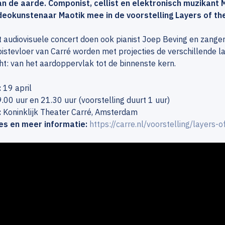
an de aarde. Componist, cellist en elektronisch muzikan
deokunstenaar Maotik mee in de voorstelling Layers of the
 audiovisuele concert doen ook pianist Joep Beving en zange
istevloer van Carré worden met projecties de verschillende l
t: van het aardoppervlak tot de binnenste kern.
:
19 april
.00 uur en 21.30 uur (voorstelling duurt 1 uur)
:
Koninklijk Theater Carré, Amsterdam
es en meer informatie:
https://carre.nl/voorstelling/layers-o