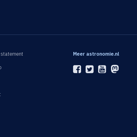
 statement
Meer astronomie.nl
p
n
t