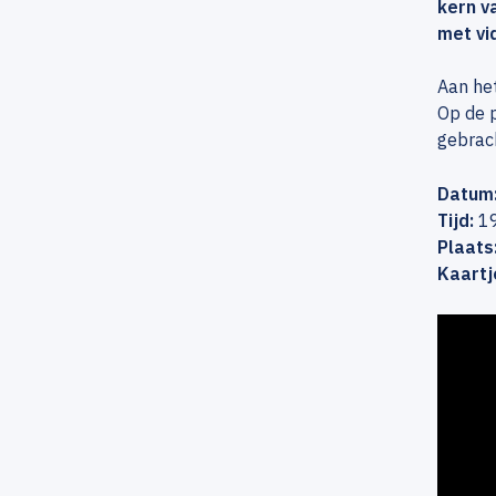
kern v
met vi
Aan het
Op de p
gebrach
Datum
Tijd:
19
Plaats
Kaartj