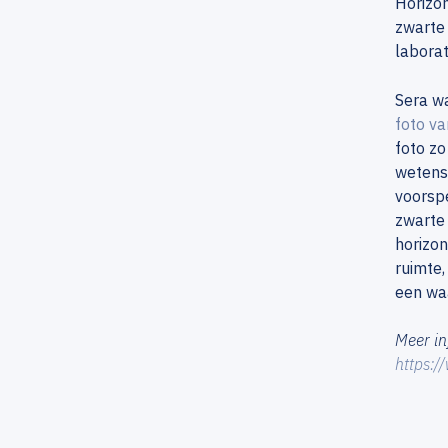
Horizon
zwarte 
laborat
Sera w
foto va
foto zo
wetensc
voorspe
zwarte 
horizon
ruimte
een wa
Meer in
https:/