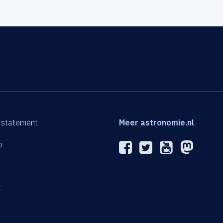
 statement
Meer astronomie.nl
p
n
t