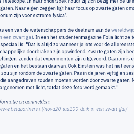
 Telescope. In haar onderzoek houdt zij zich bezig met de u
gaten. Naar eigen zeggen ligt haar focus op zwarte gaten om
orium zijn voor extreme fysica’.
as een van de wetenschappers die deelnam aan de
wereldwijd
n een zwart gat
. In een het studentenmagazine Folia licht z
 speciaal is: "Dat is altijd zo wanneer je iets voor de allereerst
happelijke doorbraken zijn opwindend. Zwarte gaten zijn bed
llingen, zonder dat experimenten zijn uitgevoerd. Daarom is 
gaten en het bestaan daarvan. Ook Einstein was het niet eens
 zou zijn rondom de zwarte gaten. Pas in de jaren vijftig en z
, die aangedreven zouden moeten worden door zwarte gaten. M
argenomen met licht, totdat deze foto werd gemaakt."
formatie en aanmelden:
/www.betapartners.nl/nova20-iau100-duik-in-een-zwart-gat/