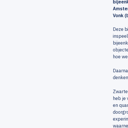
bijeen
Amster
Vonk (
Deze bi
inspeel
bijeenk
objecte
hoe we
Daarna
denken 
Zwarte
heb je 
en qua
doorgro
experi
waarne