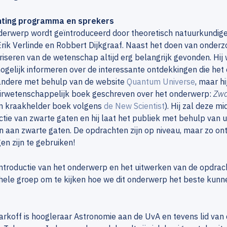
hting programma en sprekers
derwerp wordt geïntroduceerd door theoretisch natuurkundig
rik Verlinde en Robbert Dijkgraaf. Naast het doen van onderz
iseren van de wetenschap altijd erg belangrijk gevonden. Hij
gelijk informeren over de interessante ontdekkingen die het 
andere met behulp van de website
Quantum Universe
, maar h
irwetenschappelijk boek geschreven over het onderwerp:
Zwa
n kraakhelder boek volgens
de New Scientist
). Hij zal deze m
ctie van zwarte gaten en hij laat het publiek met behulp van 
 aan zwarte gaten. De opdrachten zijn op niveau, maar zo on
gen zijn te gebruiken!
ntroductie van het onderwerp en het uitwerken van de opdrac
 hele groep om te kijken hoe we dit onderwerp het beste kun
rkoff is hoogleraar Astronomie aan de UvA en tevens lid va