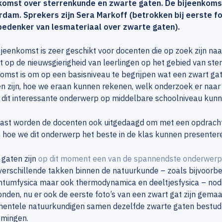
komst over sterrenkunde en zwarte gaten. De bijeenkomst 
dam. Sprekers zijn Sera Markoff (betrokken bij eerste fo
bedenker van lesmateriaal over zwarte gaten).
jeenkomst is zeer geschikt voor docenten die op zoek zijn n
t op de nieuwsgierigheid van leerlingen op het gebied van st
omst is om op een basisniveau te begrijpen wat een zwart gat
n zijn, hoe we eraan kunnen rekenen, welk onderzoek er naa
 dit interessante onderwerp op middelbare schoolniveau kun
ast worden de docenten ook uitgedaagd om met een opdracht
hoe we dit onderwerp het beste in de klas kunnen presenter
 gaten zijn
op dit moment een van de spannendste onderwerp
verschillende takken binnen de natuurkunde – zoals bijvoorbeel
ntumfysica maar ook thermodynamica en deeltjesfysica – nodi
nden, nu er ook de eerste foto’s van een zwart gat zijn gemaa
mentele natuurkundigen samen dezelfde zwarte gaten bestude
mingen.