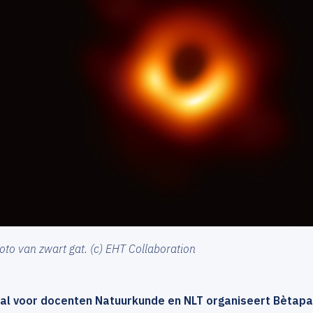
foto van zwart gat. (c) EHT Collaboration
al voor docenten Natuurkunde en NLT organiseert Bètap