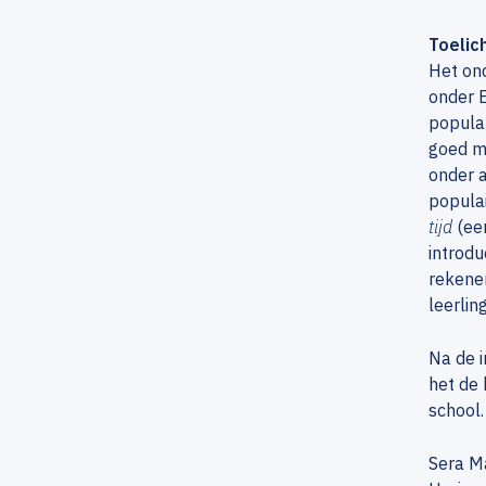
Toelic
Het on
onder E
popular
goed mo
onder 
popula
tijd
(ee
introdu
rekenen
leerlin
Na de i
het de
school.
Sera Ma