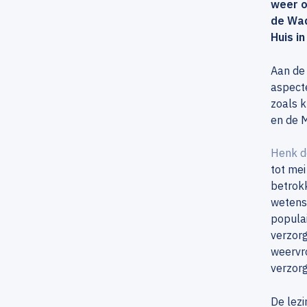
weer o
de Wad
Huis i
Aan de
aspect
zoals 
en de 
Henk d
tot mei
betrokk
wetensc
populai
verzorg
weervro
verzorg
De lez