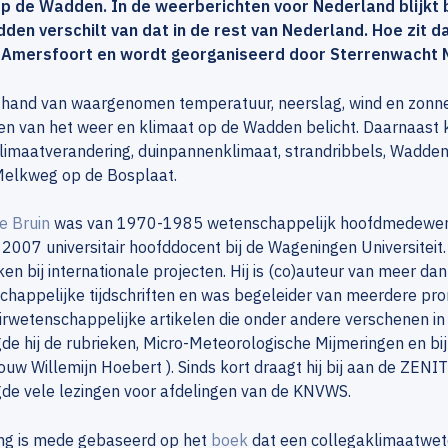
p de Wadden. In de weerberichten voor Nederland blijkt b
den verschilt van dat in de rest van Nederland. Hoe zit da
n Amersfoort en wordt georganiseerd door Sterrenwacht
 hand van waargenomen temperatuur, neerslag, wind en zonnes
en van het weer en klimaat op de Wadden belicht. Daarnaast
klimaatverandering, duinpannenklimaat, strandribbels, Wadd
Melkweg op de Bosplaat.
e Bruin
was van 1970-1985 wetenschappelijk hoofdmedewerke
 2007 universitair hoofddocent bij de Wageningen Universiteit. 
en bij internationale projecten. Hij is (co)auteur van meer dan
happelijke tijdschriften en was begeleider van meerdere pro
rwetenschappelijke artikelen die onder andere verschenen in
de hij de rubrieken, Micro-Meteorologische Mijmeringen en b
uw Willemijn Hoebert ). Sinds kort draagt hij bij aan de ZENI
de vele lezingen voor afdelingen van de KNVWS.
ing is mede gebaseerd op het
boek
dat een collegaklimaatwet