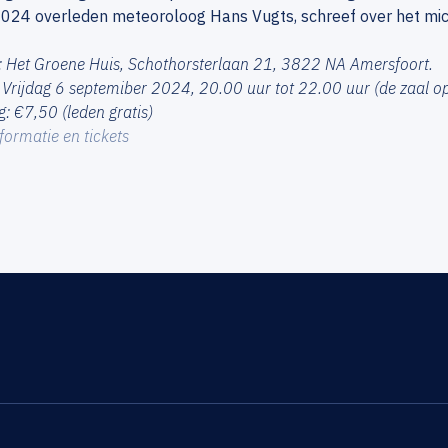
2024 overleden meteoroloog Hans Vugts, schreef over het mi
: Het Groene Huis, Schothorsterlaan 21, 3822 NA Amersfoort.
Vrijdag 6 septemiber 2024, 20.00 uur tot 22.00 uur (de zaal o
: €7,50 (leden gratis)
formatie en tickets