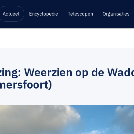
Actueel
Encyclopedie
Telescopen
Organisaties
zing: Weerzien op de Wad
mersfoort)