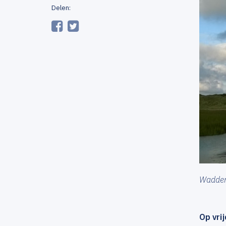
Delen:
Wadden
Op vri