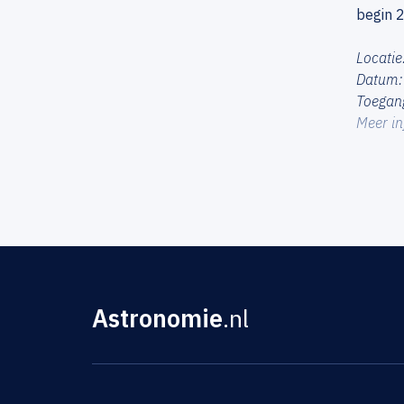
begin 
Locatie
Datum: 
Toegang
Meer in
Astronomie
.nl