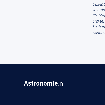
Lezing 
zaterd
Stichti
Entree:
Stichti
Aanmeld
Astronomie
.nl