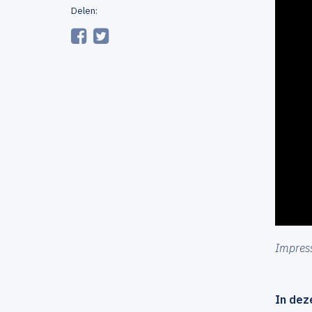
Delen:
Impress
In dez