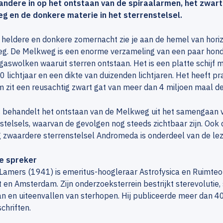
andere in op het ontstaan van de spiraalarmen, het zwart
g en de donkere materie in het sterrenstelsel.
heldere en donkere zomernacht zie je aan de hemel van horiz
g. De Melkweg is een enorme verzameling van een paar honde
gaswolken waaruit sterren ontstaan. Het is een platte schijf
 lichtjaar en een dikte van duizenden lichtjaren. Het heeft pr
 zit een reusachtig zwart gat van meer dan 4 miljoen maal d
 behandelt het ontstaan van de Melkweg uit het samengaan v
stelsels, waarvan de gevolgen nog steeds zichtbaar zijn. Ook
 zwaardere sterrenstelsel Andromeda is onderdeel van de lezing
e spreker
amers (1941) is emeritus-hoogleraar Astrofysica en Ruimteo
 en Amsterdam. Zijn onderzoeksterrein bestrijkt sterevolutie,
n en uiteenvallen van sterhopen. Hij publiceerde meer dan 40
dschriften.