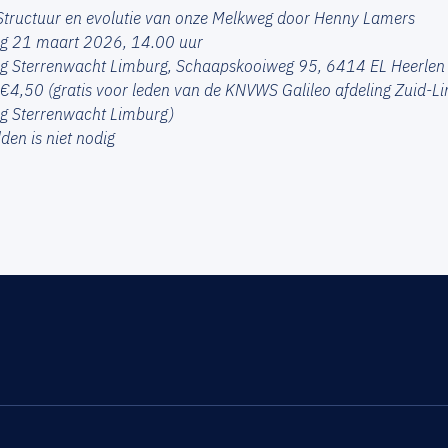
Structuur en evolutie van onze Melkweg door Henny Lamers
ag 21 maart 2026, 14.00 uur
ng Sterrenwacht Limburg, Schaapskooiweg 95, 6414 EL Heerlen
 €4,50 (gratis voor leden van de KNVWS Galileo afdeling Zuid-L
ng Sterrenwacht Limburg)
en is niet nodig