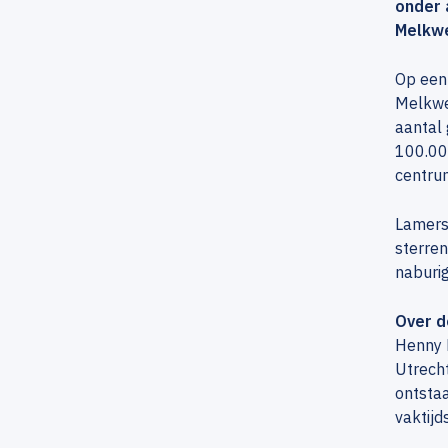
onder 
Melkwe
Op een 
Melkwe
aantal 
100.000
centrum
Lamers
sterren
naburig
Over d
Henny L
Utrecht
ontstaa
vaktij