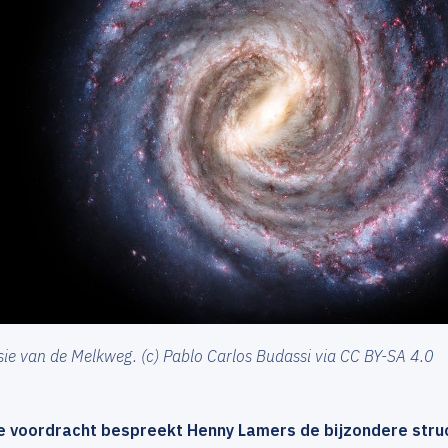
ie van de Melkweg. (c) Pablo Carlos Budassi via CC BY-SA 4.0
e voordracht bespreekt Henny Lamers de bijzondere struc