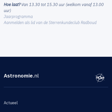
Hoe laat?
Van 13.30 tot 15.30 uur (welkom vanaf 13.00
uur)
Jaarprogramma
Aanmelden als lid van de Sterrenkundeclub Radboud
Astronomie
.nl
Actueel