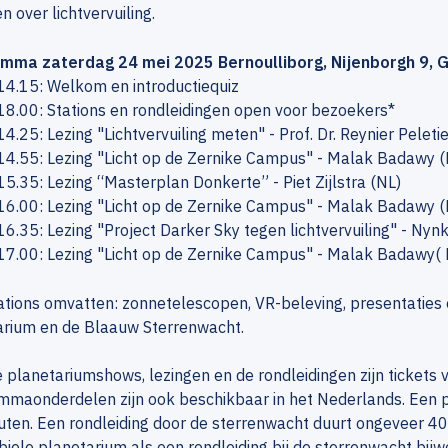
n over lichtvervuiling.
mma zaterdag 24 mei 2025 Bernoulliborg, Nijenborgh 9, 
14.15: Welkom en introductiequiz
8.00: Stations en rondleidingen open voor bezoekers*
4.25: Lezing "Lichtvervuiling meten" - Prof. Dr. Reynier Peletie
14.55: Lezing "Licht op de Zernike Campus" - Malak Badawy 
5.35: Lezing “Masterplan Donkerte” - Piet Zijlstra (NL)
16.00: Lezing "Licht op de Zernike Campus" - Malak Badawy 
6.35: Lezing "Project Darker Sky tegen lichtvervuiling" - Nynk
17.00: Lezing "Licht op de Zernike Campus" - Malak Badawy(
ations omvatten: zonnetelescopen, VR-beleving, presentaties o
arium en de Blaauw Sterrenwacht.
 planetariumshows, lezingen en de rondleidingen zijn tickets v
mmaonderdelen zijn ook beschikbaar in het Nederlands. Een 
ten. Een rondleiding door de sterrenwacht duurt ongeveer 40 
iele planetarium als een rondleiding bij de sterrenwacht bij