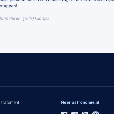
erlappen!
formatie en (gratis) kaartjes
 statement
Meer astronomie.nl
p