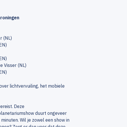
Groningen
r (NL)
(EN)
(EN)
e Visser (NL)
 EN)
ver lichtvervuiling, het mobiele
ereist. Deze
planetariumshow duurt ongeveer
minuten. Wil je zowel een show in
wonen? Zorg er dan voor dat deze