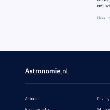
niet ov
Meer in
Astronomie
.nl
Actueel
Privacy
Encyclopedie
Sitema