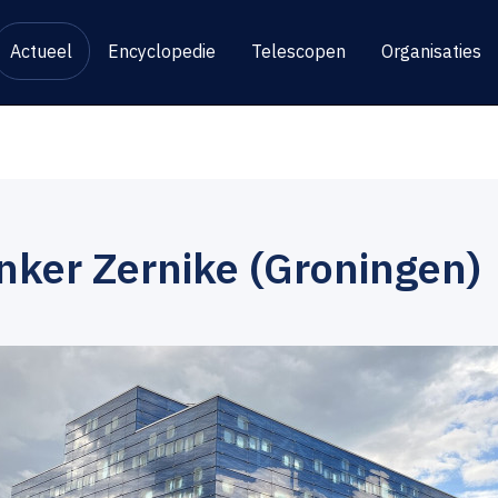
Actueel
Encyclopedie
Telescopen
Organisaties
nker Zernike (Groningen)