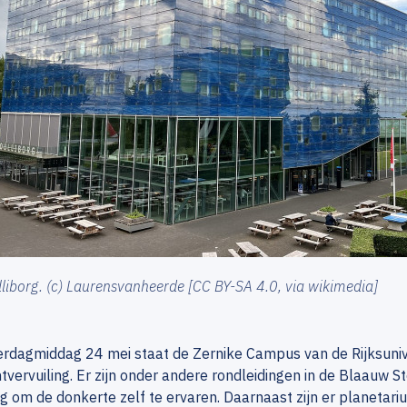
liborg. (c) Laurensvanheerde [CC BY-SA 4.0, via wikimedia]
rdagmiddag 24 mei staat de Zernike Campus van de Rijksunive
htvervuiling. Er zijn onder andere rondleidingen in de Blaauw S
g om de donkerte zelf te ervaren. Daarnaast zijn er planetar