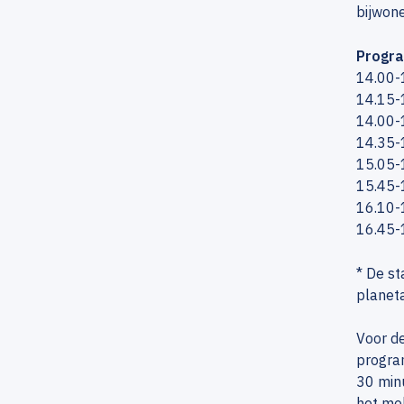
bijwone
Progra
14.00-
14.15-1
14.00-1
14.35-
15.05-1
15.45-
16.10-1
16.45-
* De st
planet
Voor de
progra
30 minu
het mob