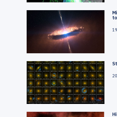
Mi
t
19
S
20
Hi