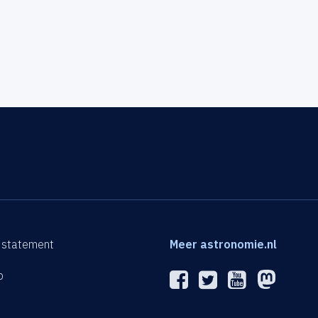
 statement
Meer astronomie.nl
p
n