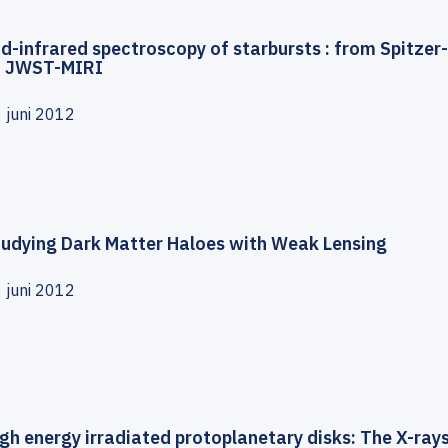
d-infrared spectroscopy of starbursts : from Spitzer
o JWST-MIRI
 juni 2012
tudying Dark Matter Haloes with Weak Lensing
 juni 2012
gh energy irradiated protoplanetary disks: The X-ray