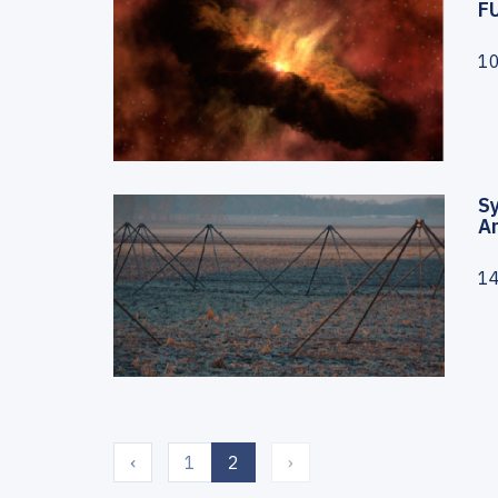
FU
1
S
Ar
1
(current)
‹
1
2
›