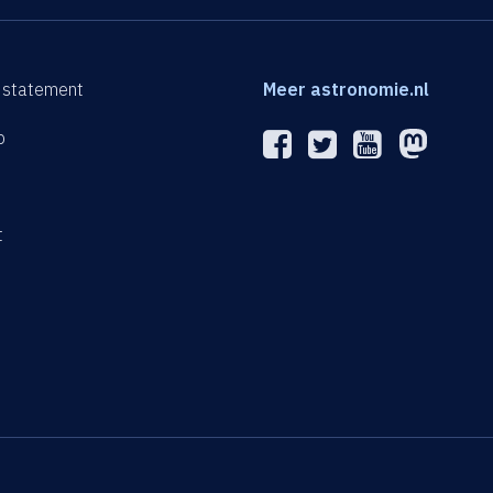
 statement
Meer astronomie.nl
p
n
t