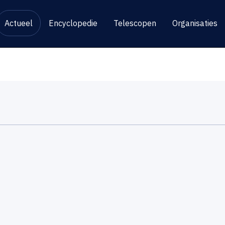
Actueel
Encyclopedie
Telescopen
Organisaties