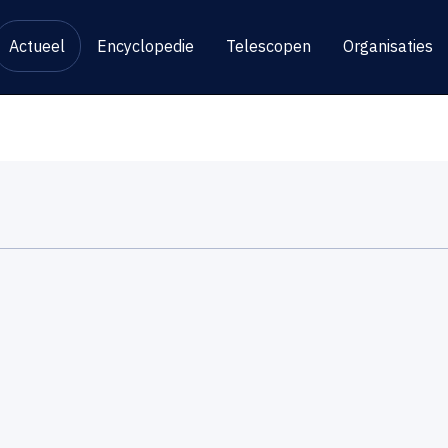
Actueel
Encyclopedie
Telescopen
Organisaties