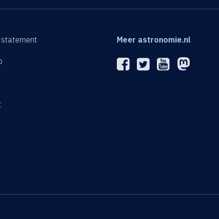
 statement
Meer astronomie.nl
p
n
t