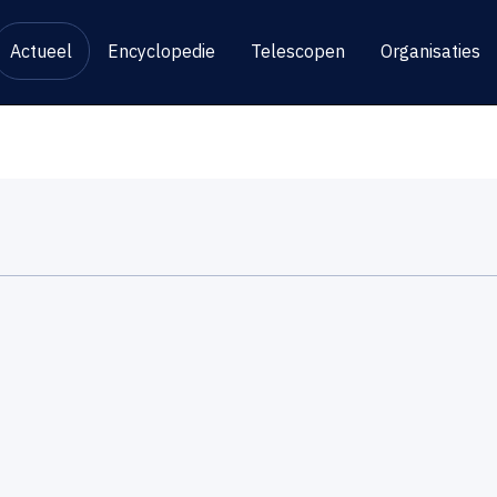
Actueel
Encyclopedie
Telescopen
Organisaties