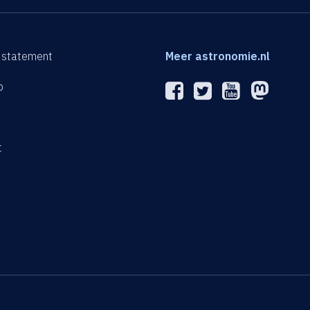
 statement
Meer astronomie.nl
p
n
t