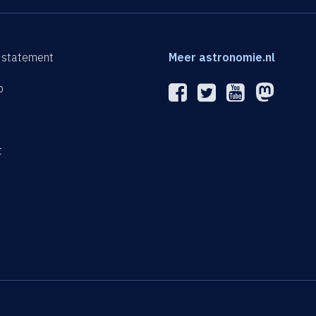
 statement
Meer astronomie.nl
p
n
t