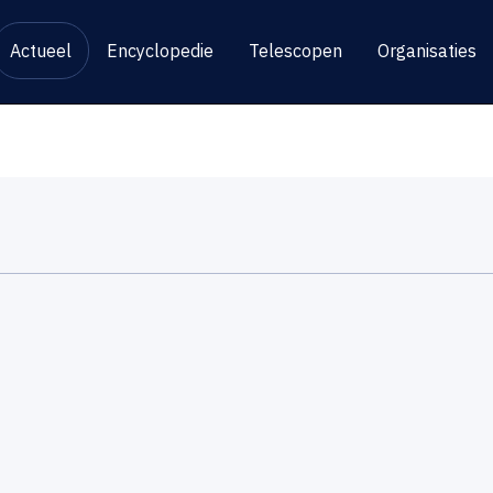
Actueel
Encyclopedie
Telescopen
Organisaties