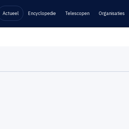
Actueel
Encyclopedie
Telescopen
Organisaties