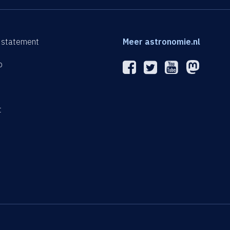
 statement
Meer astronomie.nl
p
n
t