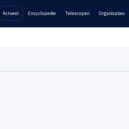
Actueel
Encyclopedie
Telescopen
Organisaties