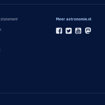
 statement
Meer astronomie.nl
p
n
t