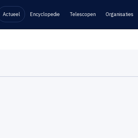
Actueel
Encyclopedie
Telescopen
Organisaties