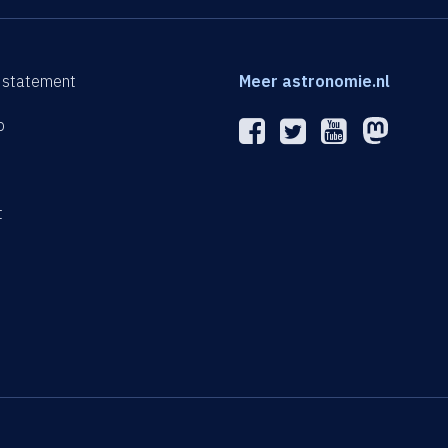
 statement
Meer astronomie.nl
p
n
t